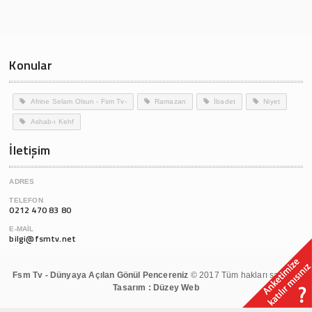
Konular
Afrine Selam Olsun - Fsm Tv-
Ramazan
İbadet
Niyet
Ashab-ı Kehf
İletişim
ADRES
TELEFON
0212 470 83 80
E-MAIL
bilgi@fsmtv.net
Fsm Tv - Dünyaya Açılan Gönül Pencereniz
© 2017 Tüm hakları saklıdır.
Tasarım : Düzey Web