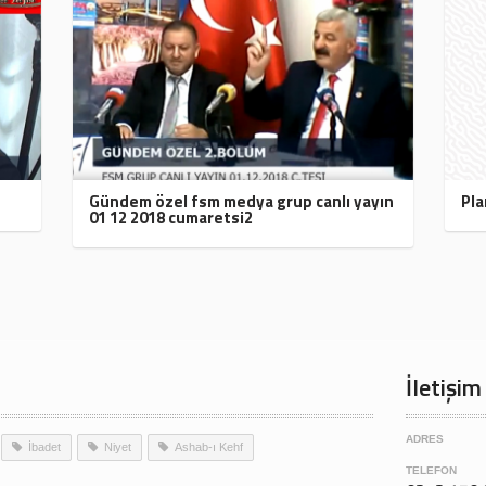
Gündem özel fsm medya grup canlı yayın
Pla
01 12 2018 cumaretsi2
İletişim
ADRES
İbadet
Niyet
Ashab-ı Kehf
TELEFON