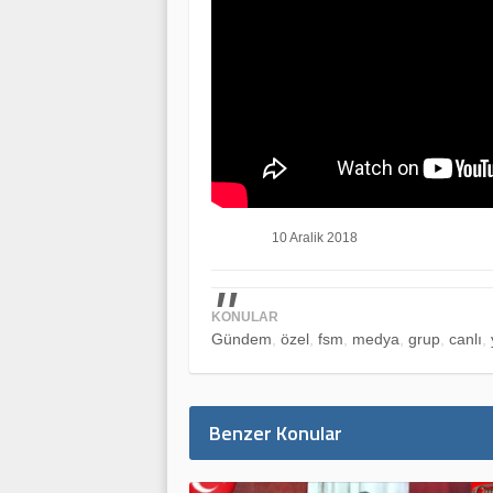
10 Aralik 2018
KONULAR
Gündem
özel
fsm
medya
grup
canlı
Benzer Konular