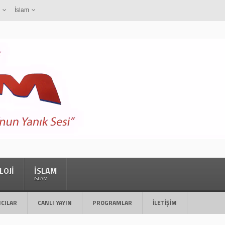
İslam
LOJI
İSLAM
İSLAM
CILAR
CANLI YAYIN
PROGRAMLAR
İLETIŞIM